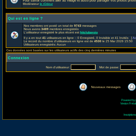
Pour savoir comment aller au Village et aussi pour partager vos photos prises
Modérateur
le rOdeur
Qui est en ligne ?
Nos membres ont posté un total de
9743
messages
Nous avons
3489
membres enregistrés
L'utilisateur enregistré le plus récent est
hitclubproio
Il y a en tout
41
utilisateurs en ligne :: 0 Enregistré, 0 Invisible et 41 Invités [
Ad
Le record du nombre d'utilisateurs en ligne est de
4530
le 25 Mar 2026 15:50
Utilisateurs enregistrés: Aucun
Ces données sont basées sur les utilisateurs actifs des cinq dernières minutes
Connexion
Nom d'utilisateur:
Mot de passe:
Nouveaux messages
Powered by
Version Fr réal
Inscriptio