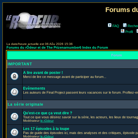
Forums du
FAQ
Reche
Profil
La date/heure actuelle est 06 Aôu 2026 15:36
Forums du rÔdeur et de The Prizenarnumber6 Index du Forum
Forum
IMPORTANT
A lire avant de poster !
Merci de lire ce message avant de participer au forum...
Evènements
Les auteurs de Final Project passent leurs vacances sur le forum. Profitez-
La série originale
Qu'est-ce que ça veut dire ?
Tout ce que vous désirez savoir sur la série, les acteurs, les lieux de tournag
Modérateur
le rOdeur
Les 17 épisodes à la loupe
Pas de guide des épisodes ici, mais des analyses et des critiques, épisode p
Modérateur
le rOdeur