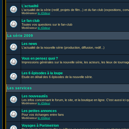
L'actualité
L'actualité de la série (redif, projets de film...) et du fan club (expositions, con
Modérateur
le rOdeur
Le fan club
Toutes vos questions sur le fan-club
Modérateur
le rOdeur
La série 2009
Les news
L'actualité de la nouvelle série (production, diffusion, redif...)
Vous en pensez quoi ?
Impressions générales sur la nouvelle série, les acteurs, les lieux de tournage
Les 6 épisodes à la loupe
Etude en détail des 6 épisodes de la nouvelle série.
Les services
Les nouveautés
Les infos concernant le forum, le site, et la boutique en ligne. C'est aussi ic
Modérateur
le rOdeur
Les petites annonces
Pour vos échanges entre fans
Modérateur
le rOdeur
Voyages à Portmeirion