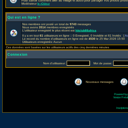
Pour savoir comment aller au Village et aussi pour partager vos photos prises
Modérateur
le rOdeur
Qui est en ligne ?
Nos membres ont posté un total de
9743
messages
Nous avons
3514
membres enregistrés
L'utilisateur enregistré le plus récent est
hitclub88africa
Il y a en tout
61
utilisateurs en ligne :: 0 Enregistré, 0 Invisible et 61 Invités [
Ad
Le record du nombre d'utilisateurs en ligne est de
4530
le 25 Mar 2026 15:50
Utilisateurs enregistrés: Aucun
Ces données sont basées sur les utilisateurs actifs des cinq dernières minutes
Connexion
Nom d'utilisateur:
Mot de passe:
Nouveaux messages
Powered by
Version Fr réal
Inscriptio