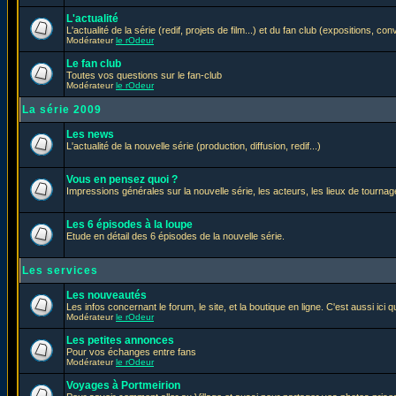
L'actualité
L'actualité de la série (redif, projets de film...) et du fan club (expositions, con
Modérateur
le rOdeur
Le fan club
Toutes vos questions sur le fan-club
Modérateur
le rOdeur
La série 2009
Les news
L'actualité de la nouvelle série (production, diffusion, redif...)
Vous en pensez quoi ?
Impressions générales sur la nouvelle série, les acteurs, les lieux de tournage
Les 6 épisodes à la loupe
Etude en détail des 6 épisodes de la nouvelle série.
Les services
Les nouveautés
Les infos concernant le forum, le site, et la boutique en ligne. C'est aussi ic
Modérateur
le rOdeur
Les petites annonces
Pour vos échanges entre fans
Modérateur
le rOdeur
Voyages à Portmeirion