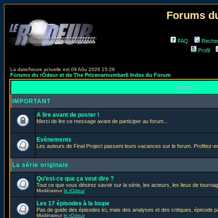
Forums du
FAQ
Reche
Profil
La date/heure actuelle est 09 Aôu 2026 15:28
Forums du rÔdeur et de The Prizenarnumber6 Index du Forum
Forum
IMPORTANT
A lire avant de poster !
Merci de lire ce message avant de participer au forum...
Evènements
Les auteurs de Final Project passent leurs vacances sur le forum. Profitez-
La série originale
Qu'est-ce que ça veut dire ?
Tout ce que vous désirez savoir sur la série, les acteurs, les lieux de tournag
Modérateur
le rOdeur
Les 17 épisodes à la loupe
Pas de guide des épisodes ici, mais des analyses et des critiques, épisode p
Modérateur
le rOdeur