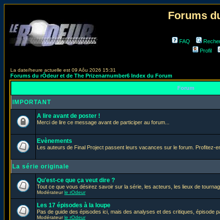
Forums du
FAQ
Reche
Profil
La date/heure actuelle est 09 Aôu 2026 15:31
Forums du rÔdeur et de The Prizenarnumber6 Index du Forum
Forum
IMPORTANT
A lire avant de poster !
Merci de lire ce message avant de participer au forum...
Evènements
Les auteurs de Final Project passent leurs vacances sur le forum. Profitez-
La série originale
Qu'est-ce que ça veut dire ?
Tout ce que vous désirez savoir sur la série, les acteurs, les lieux de tournag
Modérateur
le rOdeur
Les 17 épisodes à la loupe
Pas de guide des épisodes ici, mais des analyses et des critiques, épisode p
Modérateur
le rOdeur