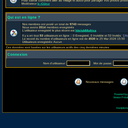
Pour savoir comment aller au Village et aussi pour partager vos photos prises
Modérateur
le rOdeur
Qui est en ligne ?
Nos membres ont posté un total de
9743
messages
Nous avons
3514
membres enregistrés
L'utilisateur enregistré le plus récent est
hitclub88africa
Il y a en tout
53
utilisateurs en ligne :: 0 Enregistré, 0 Invisible et 53 Invités [
Ad
Le record du nombre d'utilisateurs en ligne est de
4530
le 25 Mar 2026 15:50
Utilisateurs enregistrés: Aucun
Ces données sont basées sur les utilisateurs actifs des cinq dernières minutes
Connexion
Nom d'utilisateur:
Mot de passe:
Nouveaux messages
Powered by
Version Fr réal
Inscriptio