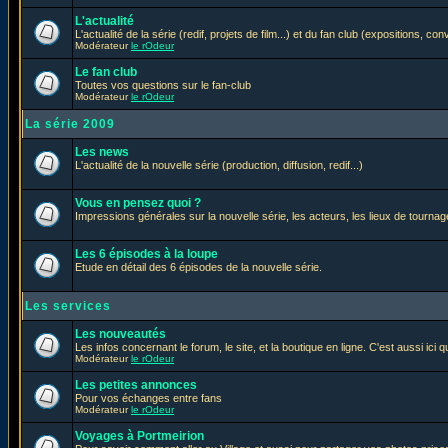
L'actualité
L'actualité de la série (redif, projets de film...) et du fan club (expositions, con
Modérateur
le rOdeur
Le fan club
Toutes vos questions sur le fan-club
Modérateur
le rOdeur
La série 2009
Les news
L'actualité de la nouvelle série (production, diffusion, redif...)
Vous en pensez quoi ?
Impressions générales sur la nouvelle série, les acteurs, les lieux de tournage
Les 6 épisodes à la loupe
Etude en détail des 6 épisodes de la nouvelle série.
Les services
Les nouveautés
Les infos concernant le forum, le site, et la boutique en ligne. C'est aussi ic
Modérateur
le rOdeur
Les petites annonces
Pour vos échanges entre fans
Modérateur
le rOdeur
Voyages à Portmeirion