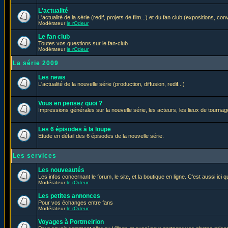
L'actualité
L'actualité de la série (redif, projets de film...) et du fan club (expositions, con
Modérateur
le rOdeur
Le fan club
Toutes vos questions sur le fan-club
Modérateur
le rOdeur
La série 2009
Les news
L'actualité de la nouvelle série (production, diffusion, redif...)
Vous en pensez quoi ?
Impressions générales sur la nouvelle série, les acteurs, les lieux de tournage
Les 6 épisodes à la loupe
Etude en détail des 6 épisodes de la nouvelle série.
Les services
Les nouveautés
Les infos concernant le forum, le site, et la boutique en ligne. C'est aussi ic
Modérateur
le rOdeur
Les petites annonces
Pour vos échanges entre fans
Modérateur
le rOdeur
Voyages à Portmeirion