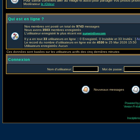
Pour savoir comment aller au Village et aussi pour partager vos photos prises
Modérateur
le rOdeur
Qui est en ligne ?
Nos membres ont posté un total de
9743
messages
Nous avons
3503
membres enregistrés
L'utilisateur enregistré le plus récent est
sunwinlivecom
Il y a en tout
33
utilisateurs en ligne :: 0 Enregistré, 0 Invisible et 33 Invités [
Ad
Le record du nombre d'utilisateurs en ligne est de
4530
le 25 Mar 2026 15:50
Utilisateurs enregistrés: Aucun
Ces données sont basées sur les utilisateurs actifs des cinq dernières minutes
Connexion
Nom d'utilisateur:
Mot de passe:
Nouveaux messages
Powered by
Version Fr réal
Inscriptio