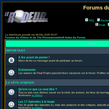
Forums du
FAQ
Reche
Profil
La date/heure actuelle est 08 Aôu 2026 00:07
Forums du rÔdeur et de The Prizenarnumber6 Index du Forum
Forum
IMPORTANT
A lire avant de poster !
Merci de lire ce message avant de participer au forum...
Evènements
Les auteurs de Final Project passent leurs vacances sur le forum. Profitez-
La série originale
Qu'est-ce que ça veut dire ?
Tout ce que vous désirez savoir sur la série, les acteurs, les lieux de tournag
Modérateur
le rOdeur
Les 17 épisodes à la loupe
Pas de guide des épisodes ici, mais des analyses et des critiques, épisode p
Modérateur
le rOdeur