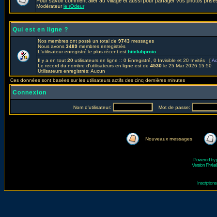
Pour savoir comment aller au Village et aussi pour partager vos photos prises
Modérateur
le rOdeur
Qui est en ligne ?
Nos membres ont posté un total de
9743
messages
Nous avons
3489
membres enregistrés
L'utilisateur enregistré le plus récent est
hitclubproio
Il y a en tout
20
utilisateurs en ligne :: 0 Enregistré, 0 Invisible et 20 Invités [
Ad
Le record du nombre d'utilisateurs en ligne est de
4530
le 25 Mar 2026 15:50
Utilisateurs enregistrés: Aucun
Ces données sont basées sur les utilisateurs actifs des cinq dernières minutes
Connexion
Nom d'utilisateur:
Mot de passe:
Nouveaux messages
Powered by
Version Fr réal
Inscriptio