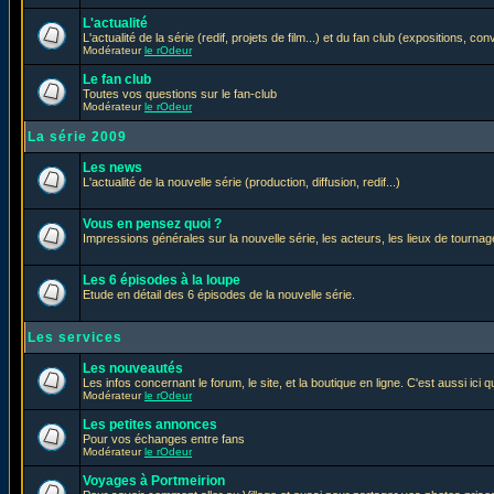
L'actualité
L'actualité de la série (redif, projets de film...) et du fan club (expositions, con
Modérateur
le rOdeur
Le fan club
Toutes vos questions sur le fan-club
Modérateur
le rOdeur
La série 2009
Les news
L'actualité de la nouvelle série (production, diffusion, redif...)
Vous en pensez quoi ?
Impressions générales sur la nouvelle série, les acteurs, les lieux de tournage
Les 6 épisodes à la loupe
Etude en détail des 6 épisodes de la nouvelle série.
Les services
Les nouveautés
Les infos concernant le forum, le site, et la boutique en ligne. C'est aussi ic
Modérateur
le rOdeur
Les petites annonces
Pour vos échanges entre fans
Modérateur
le rOdeur
Voyages à Portmeirion