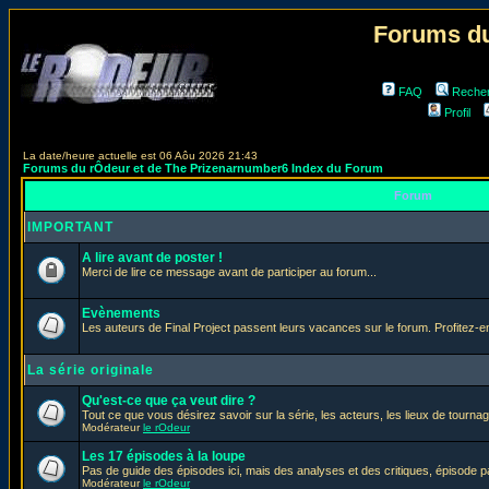
Forums du
FAQ
Reche
Profil
La date/heure actuelle est 06 Aôu 2026 21:43
Forums du rÔdeur et de The Prizenarnumber6 Index du Forum
Forum
IMPORTANT
A lire avant de poster !
Merci de lire ce message avant de participer au forum...
Evènements
Les auteurs de Final Project passent leurs vacances sur le forum. Profitez-
La série originale
Qu'est-ce que ça veut dire ?
Tout ce que vous désirez savoir sur la série, les acteurs, les lieux de tournag
Modérateur
le rOdeur
Les 17 épisodes à la loupe
Pas de guide des épisodes ici, mais des analyses et des critiques, épisode p
Modérateur
le rOdeur