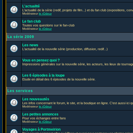
L'actualité
L'actualité de la série (redif, projets de film...) et du fan club (expositions, con
Modérateur
le rOdeur
Le fan club
Toutes vos questions sur le fan-club
Modérateur
le rOdeur
La série 2009
Les news
L'actualité de la nouvelle série (production, diffusion, redif...)
Vous en pensez quoi ?
Impressions générales sur la nouvelle série, les acteurs, les lieux de tournage
Les 6 épisodes à la loupe
Etude en détail des 6 épisodes de la nouvelle série.
Les services
Les nouveautés
Les infos concernant le forum, le site, et la boutique en ligne. C'est aussi ic
Modérateur
le rOdeur
Les petites annonces
Pour vos échanges entre fans
Modérateur
le rOdeur
Voyages à Portmeirion