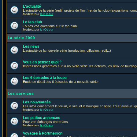
L'actualité
L'actualité de la série (redif, projets de film...) et du fan club (expositions, con
Modérateur
le rOdeur
Le fan club
Toutes vos questions sur le fan-club
Modérateur
le rOdeur
La série 2009
Les news
L'actualité de la nouvelle série (production, diffusion, redif...)
Vous en pensez quoi ?
Impressions générales sur la nouvelle série, les acteurs, les lieux de tournage
Les 6 épisodes à la loupe
Etude en détail des 6 épisodes de la nouvelle série.
Les services
Les nouveautés
Les infos concernant le forum, le site, et la boutique en ligne. C'est aussi ic
Modérateur
le rOdeur
Les petites annonces
Pour vos échanges entre fans
Modérateur
le rOdeur
Voyages à Portmeirion