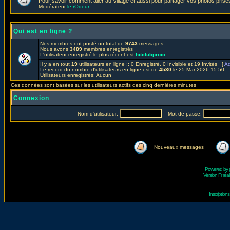
Pour savoir comment aller au Village et aussi pour partager vos photos prises
Modérateur
le rOdeur
Qui est en ligne ?
Nos membres ont posté un total de
9743
messages
Nous avons
3489
membres enregistrés
L'utilisateur enregistré le plus récent est
hitclubproio
Il y a en tout
19
utilisateurs en ligne :: 0 Enregistré, 0 Invisible et 19 Invités [
Ad
Le record du nombre d'utilisateurs en ligne est de
4530
le 25 Mar 2026 15:50
Utilisateurs enregistrés: Aucun
Ces données sont basées sur les utilisateurs actifs des cinq dernières minutes
Connexion
Nom d'utilisateur:
Mot de passe:
Nouveaux messages
Powered by
Version Fr réal
Inscriptio