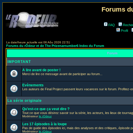
Forums du
FAQ
Reche
Profil
La date/heure actuelle est 06 Aôu 2026 22:51
Forums du rÔdeur et de The Prizenarnumber6 Index du Forum
Forum
IMPORTANT
A lire avant de poster !
Merci de lire ce message avant de participer au forum...
Evènements
Les auteurs de Final Project passent leurs vacances sur le forum. Profitez-
La série originale
Qu'est-ce que ça veut dire ?
Tout ce que vous désirez savoir sur la série, les acteurs, les lieux de tournag
Modérateur
le rOdeur
Les 17 épisodes à la loupe
Pas de guide des épisodes ici, mais des analyses et des critiques, épisode p
Modérateur
le rOdeur