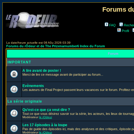
Forums du
FAQ
Reche
Profil
La date/heure actuelle est 08 Aôu 2026 03:39
Forums du rÔdeur et de The Prizenarnumber6 Index du Forum
Forum
IMPORTANT
A lire avant de poster !
Merci de lire ce message avant de participer au forum...
Evènements
Les auteurs de Final Project passent leurs vacances sur le forum. Profitez-
La série originale
Qu'est-ce que ça veut dire ?
Tout ce que vous désirez savoir sur la série, les acteurs, les lieux de tournag
Modérateur
le rOdeur
Les 17 épisodes à la loupe
Pas de guide des épisodes ici, mais des analyses et des critiques, épisode p
Modérateur
le rOdeur