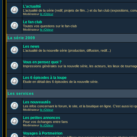
L'actualité
L'actualité de la série (redif, projets de film...) et du fan club (expositions, con
Modérateur
le rOdeur
Le fan club
Toutes vos questions sur le fan-club
Modérateur
le rOdeur
La série 2009
Les news
L'actualité de la nouvelle série (production, diffusion, redif...)
Vous en pensez quoi ?
Impressions générales sur la nouvelle série, les acteurs, les lieux de tournage
Les 6 épisodes à la loupe
Etude en détail des 6 épisodes de la nouvelle série.
Les services
Les nouveautés
Les infos concernant le forum, le site, et la boutique en ligne. C'est aussi ic
Modérateur
le rOdeur
Les petites annonces
Pour vos échanges entre fans
Modérateur
le rOdeur
Voyages à Portmeirion