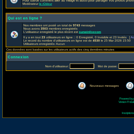
Pour savoir comment aller au Village et aussi pour partager vos photos prises
Modérateur
le rOdeur
Qui est en ligne ?
Nos membres ont posté un total de
9743
messages
Nous avons
3503
membres enregistrés
L'utilisateur enregistré le plus récent est
sunwinlivecom
Il y a en tout
23
utilisateurs en ligne :: 0 Enregistré, 0 Invisible et 23 Invités [
Ad
Le record du nombre d'utilisateurs en ligne est de
4530
le 25 Mar 2026 15:50
Utilisateurs enregistrés: Aucun
Ces données sont basées sur les utilisateurs actifs des cinq dernières minutes
Connexion
Nom d'utilisateur:
Mot de passe:
Nouveaux messages
Powered by
Version Fr réal
Inscriptio