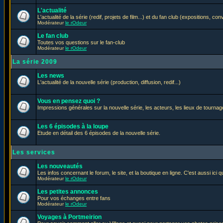
L'actualité
L'actualité de la série (redif, projets de film...) et du fan club (expositions, con
Modérateur
le rOdeur
Le fan club
Toutes vos questions sur le fan-club
Modérateur
le rOdeur
La série 2009
Les news
L'actualité de la nouvelle série (production, diffusion, redif...)
Vous en pensez quoi ?
Impressions générales sur la nouvelle série, les acteurs, les lieux de tournage
Les 6 épisodes à la loupe
Etude en détail des 6 épisodes de la nouvelle série.
Les services
Les nouveautés
Les infos concernant le forum, le site, et la boutique en ligne. C'est aussi ic
Modérateur
le rOdeur
Les petites annonces
Pour vos échanges entre fans
Modérateur
le rOdeur
Voyages à Portmeirion