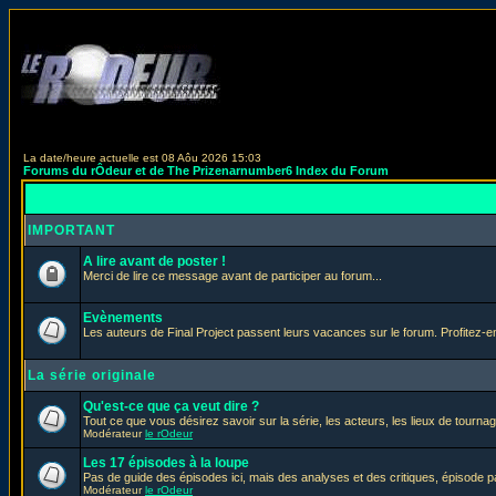
La date/heure actuelle est 08 Aôu 2026 15:03
Forums du rÔdeur et de The Prizenarnumber6 Index du Forum
IMPORTANT
A lire avant de poster !
Merci de lire ce message avant de participer au forum...
Evènements
Les auteurs de Final Project passent leurs vacances sur le forum. Profitez-
La série originale
Qu'est-ce que ça veut dire ?
Tout ce que vous désirez savoir sur la série, les acteurs, les lieux de tournag
Modérateur
le rOdeur
Les 17 épisodes à la loupe
Pas de guide des épisodes ici, mais des analyses et des critiques, épisode p
Modérateur
le rOdeur