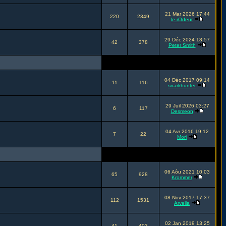
21 Mar 2026 17:44
220
2349
le rOdeur
29 Déc 2024 18:57
42
378
Peter Smith
04 Déc 2017 09:14
11
116
snarkhunter
29 Juil 2026 03:27
6
117
Desmeon
04 Avr 2016 19:12
7
22
Mori
06 Aôu 2021 10:03
65
928
Krommer
08 Nov 2017 17:37
112
1531
Arvella
02 Jan 2019 13:25
41
403