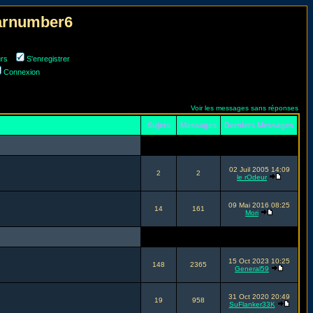
narnumber6
urs
S'enregistrer
Connexion
Voir les messages sans réponses
Sujets
Messages
Derniers Messages
02 Juil 2005 14:09
2
2
le rOdeur
09 Mai 2016 08:25
14
161
Mori
15 Oct 2023 10:25
148
2365
General59
31 Oct 2020 20:49
19
958
SuFlanker33K