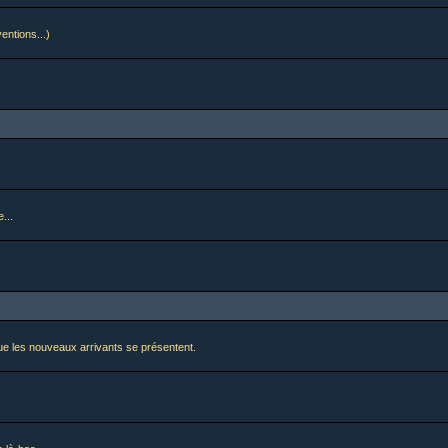
ventions...)
...
i que les nouveaux arrivants se présentent.