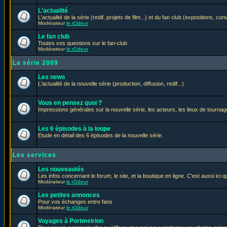
L'actualité
L'actualité de la série (redif, projets de film...) et du fan club (expositions, con
Modérateur
le rOdeur
Le fan club
Toutes vos questions sur le fan-club
Modérateur
le rOdeur
La série 2009
Les news
L'actualité de la nouvelle série (production, diffusion, redif...)
Vous en pensez quoi ?
Impressions générales sur la nouvelle série, les acteurs, les lieux de tournage
Les 6 épisodes à la loupe
Etude en détail des 6 épisodes de la nouvelle série.
Les services
Les nouveautés
Les infos concernant le forum, le site, et la boutique en ligne. C'est aussi ic
Modérateur
le rOdeur
Les petites annonces
Pour vos échanges entre fans
Modérateur
le rOdeur
Voyages à Portmeirion