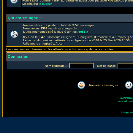
Pour savoir comment aller au Village et aussi pour partager vos photos prises
Modérateur
le rOdeur
Qui est en ligne ?
Nos membres ont posté un total de
9743
messages
Nous avons
3509
membres enregistrés
L'utilisateur enregistré le plus récent est
co88la
Il y a en tout
47
utilisateurs en ligne :: 0 Enregistré, 0 Invisible et 47 Invités [
Ad
Le record du nombre d'utilisateurs en ligne est de
4530
le 25 Mar 2026 15:50
Utilisateurs enregistrés: Aucun
Ces données sont basées sur les utilisateurs actifs des cinq dernières minutes
Connexion
Nom d'utilisateur:
Mot de passe:
Nouveaux messages
Powered by
Version Fr réal
Inscriptio