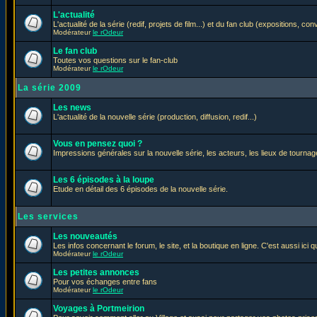
L'actualité
L'actualité de la série (redif, projets de film...) et du fan club (expositions, con
Modérateur
le rOdeur
Le fan club
Toutes vos questions sur le fan-club
Modérateur
le rOdeur
La série 2009
Les news
L'actualité de la nouvelle série (production, diffusion, redif...)
Vous en pensez quoi ?
Impressions générales sur la nouvelle série, les acteurs, les lieux de tournage
Les 6 épisodes à la loupe
Etude en détail des 6 épisodes de la nouvelle série.
Les services
Les nouveautés
Les infos concernant le forum, le site, et la boutique en ligne. C'est aussi ic
Modérateur
le rOdeur
Les petites annonces
Pour vos échanges entre fans
Modérateur
le rOdeur
Voyages à Portmeirion