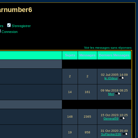
narnumber6
urs
S'enregistrer
Connexion
Voir les messages sans réponses
Sujets
Messages
Derniers Messages
02 Juil 2005 14:09
2
2
le rOdeur
09 Mai 2016 08:25
14
161
Mori
15 Oct 2023 10:25
148
2365
General59
31 Oct 2020 20:49
19
958
SuFlanker33K