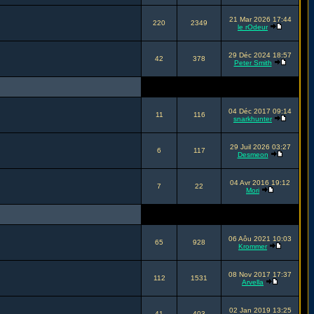
21 Mar 2026 17:44
220
2349
le rOdeur
29 Déc 2024 18:57
42
378
Peter Smith
04 Déc 2017 09:14
11
116
snarkhunter
29 Juil 2026 03:27
6
117
Desmeon
04 Avr 2016 19:12
7
22
Mori
06 Aôu 2021 10:03
65
928
Krommer
08 Nov 2017 17:37
112
1531
Arvella
02 Jan 2019 13:25
41
403