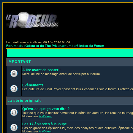
La date/heure actuelle est 06 Aôu 2026 04:06
Forums du rÔdeur et de The Prizenarnumber6 Index du Forum
IMPORTANT
A lire avant de poster !
Merci de lire ce message avant de participer au forum...
Evènements
Les auteurs de Final Project passent leurs vacances sur le forum. Profitez-
La série originale
Qu'est-ce que ça veut dire ?
Tout ce que vous désirez savoir sur la série, les acteurs, les lieux de tournag
Modérateur
le rOdeur
Les 17 épisodes à la loupe
Pas de guide des épisodes ici, mais des analyses et des critiques, épisode p
Modérateur
le rOdeur