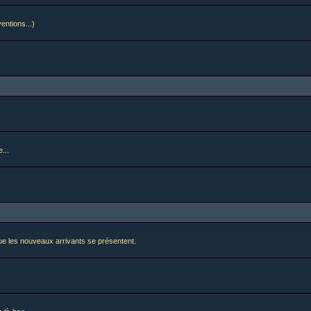
ventions...)
...
i que les nouveaux arrivants se présentent.