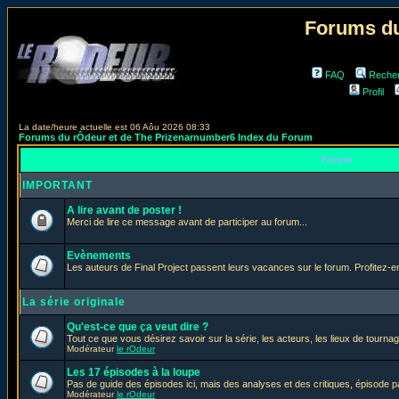
Forums du
FAQ
Reche
Profil
La date/heure actuelle est 06 Aôu 2026 08:33
Forums du rÔdeur et de The Prizenarnumber6 Index du Forum
Forum
IMPORTANT
A lire avant de poster !
Merci de lire ce message avant de participer au forum...
Evènements
Les auteurs de Final Project passent leurs vacances sur le forum. Profitez-
La série originale
Qu'est-ce que ça veut dire ?
Tout ce que vous désirez savoir sur la série, les acteurs, les lieux de tournag
Modérateur
le rOdeur
Les 17 épisodes à la loupe
Pas de guide des épisodes ici, mais des analyses et des critiques, épisode p
Modérateur
le rOdeur