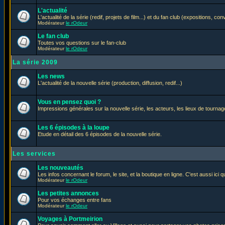
L'actualité
L'actualité de la série (redif, projets de film...) et du fan club (expositions, con
Modérateur
le rOdeur
Le fan club
Toutes vos questions sur le fan-club
Modérateur
le rOdeur
La série 2009
Les news
L'actualité de la nouvelle série (production, diffusion, redif...)
Vous en pensez quoi ?
Impressions générales sur la nouvelle série, les acteurs, les lieux de tournage
Les 6 épisodes à la loupe
Etude en détail des 6 épisodes de la nouvelle série.
Les services
Les nouveautés
Les infos concernant le forum, le site, et la boutique en ligne. C'est aussi ic
Modérateur
le rOdeur
Les petites annonces
Pour vos échanges entre fans
Modérateur
le rOdeur
Voyages à Portmeirion