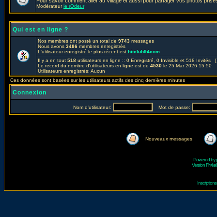
Pour savoir comment aller au Village et aussi pour partager vos photos prises
Modérateur
le rOdeur
Qui est en ligne ?
Nos membres ont posté un total de
9743
messages
Nous avons
3486
membres enregistrés
L'utilisateur enregistré le plus récent est
hitclub94com
Il y a en tout
518
utilisateurs en ligne :: 0 Enregistré, 0 Invisible et 518 Invités 
Le record du nombre d'utilisateurs en ligne est de
4530
le 25 Mar 2026 15:50
Utilisateurs enregistrés: Aucun
Ces données sont basées sur les utilisateurs actifs des cinq dernières minutes
Connexion
Nom d'utilisateur:
Mot de passe:
Nouveaux messages
Powered by
Version Fr réal
Inscriptio