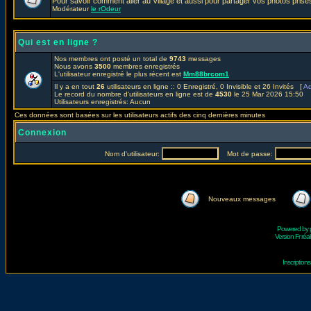
Pour savoir comment aller au Village et aussi pour partager vos photos prises
Modérateur
le rOdeur
Qui est en ligne ?
Nos membres ont posté un total de
9743
messages
Nous avons
3500
membres enregistrés
L'utilisateur enregistré le plus récent est
Mm88brcom1
Il y a en tout
26
utilisateurs en ligne :: 0 Enregistré, 0 Invisible et 26 Invités [
Ad
Le record du nombre d'utilisateurs en ligne est de
4530
le 25 Mar 2026 15:50
Utilisateurs enregistrés: Aucun
Ces données sont basées sur les utilisateurs actifs des cinq dernières minutes
Connexion
Nom d'utilisateur:
Mot de passe:
Nouveaux messages
Powered by
Version Fr réal
Inscriptio