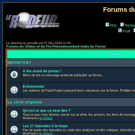
Forums du
FAQ
Reche
Profil
La date/heure actuelle est 07 Aôu 2026 11:45
Forums du rÔdeur et de The Prizenarnumber6 Index du Forum
Forum
IMPORTANT
A lire avant de poster !
Merci de lire ce message avant de participer au forum...
Evènements
Les auteurs de Final Project passent leurs vacances sur le forum. Profitez-
La série originale
Qu'est-ce que ça veut dire ?
Tout ce que vous désirez savoir sur la série, les acteurs, les lieux de tournag
Modérateur
le rOdeur
Les 17 épisodes à la loupe
Pas de guide des épisodes ici, mais des analyses et des critiques, épisode p
Modérateur
le rOdeur