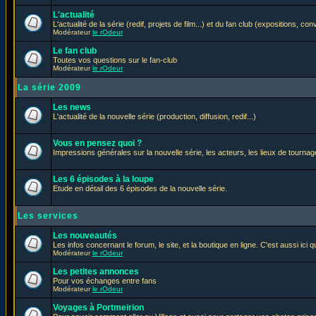
L'actualité
L'actualité de la série (redif, projets de film...) et du fan club (expositions, con
Modérateur
le rOdeur
Le fan club
Toutes vos questions sur le fan-club
Modérateur
le rOdeur
La série 2009
Les news
L'actualité de la nouvelle série (production, diffusion, redif...)
Vous en pensez quoi ?
Impressions générales sur la nouvelle série, les acteurs, les lieux de tournage
Les 6 épisodes à la loupe
Etude en détail des 6 épisodes de la nouvelle série.
Les services
Les nouveautés
Les infos concernant le forum, le site, et la boutique en ligne. C'est aussi ic
Modérateur
le rOdeur
Les petites annonces
Pour vos échanges entre fans
Modérateur
le rOdeur
Voyages à Portmeirion