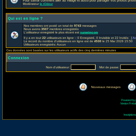
Pour savoir comment aller au Village et aussi pour partager vos photos prises
Modérateur
le rOdeur
Qui est en ligne ?
Nos membres ont posté un total de
9743
messages
Nous avons
3507
membres enregistrés
L'utilisateur enregistré le plus récent est
sunwimcom
Il y a en tout
22
utilisateurs en ligne :: 0 Enregistré, 0 Invisible et 22 Invités [
Ad
Le record du nombre d'utilisateurs en ligne est de
4530
le 25 Mar 2026 15:50
Utilisateurs enregistrés: Aucun
Ces données sont basées sur les utilisateurs actifs des cinq dernières minutes
Connexion
Nom d'utilisateur:
Mot de passe:
Nouveaux messages
Powered by
Version Fr réal
Inscriptio