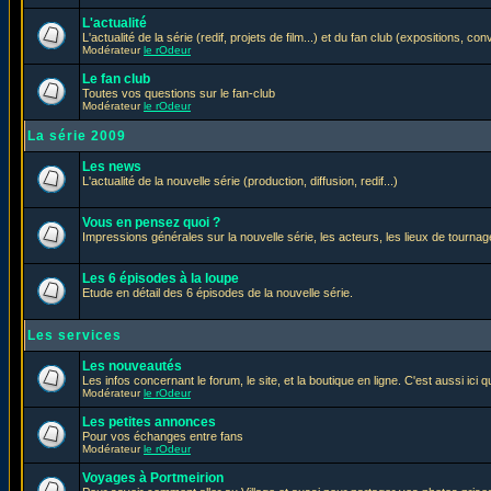
L'actualité
L'actualité de la série (redif, projets de film...) et du fan club (expositions, con
Modérateur
le rOdeur
Le fan club
Toutes vos questions sur le fan-club
Modérateur
le rOdeur
La série 2009
Les news
L'actualité de la nouvelle série (production, diffusion, redif...)
Vous en pensez quoi ?
Impressions générales sur la nouvelle série, les acteurs, les lieux de tournage
Les 6 épisodes à la loupe
Etude en détail des 6 épisodes de la nouvelle série.
Les services
Les nouveautés
Les infos concernant le forum, le site, et la boutique en ligne. C'est aussi ic
Modérateur
le rOdeur
Les petites annonces
Pour vos échanges entre fans
Modérateur
le rOdeur
Voyages à Portmeirion