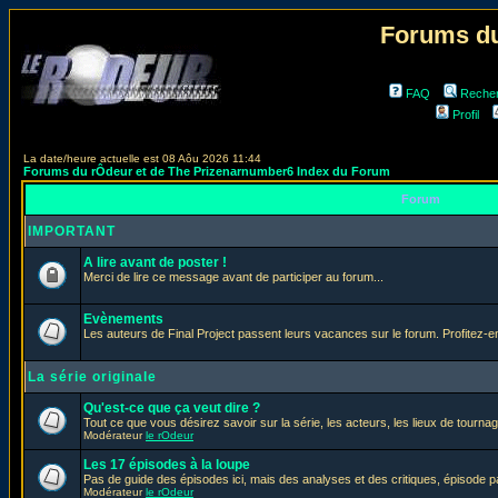
Forums du
FAQ
Reche
Profil
La date/heure actuelle est 08 Aôu 2026 11:44
Forums du rÔdeur et de The Prizenarnumber6 Index du Forum
Forum
IMPORTANT
A lire avant de poster !
Merci de lire ce message avant de participer au forum...
Evènements
Les auteurs de Final Project passent leurs vacances sur le forum. Profitez-
La série originale
Qu'est-ce que ça veut dire ?
Tout ce que vous désirez savoir sur la série, les acteurs, les lieux de tournag
Modérateur
le rOdeur
Les 17 épisodes à la loupe
Pas de guide des épisodes ici, mais des analyses et des critiques, épisode p
Modérateur
le rOdeur