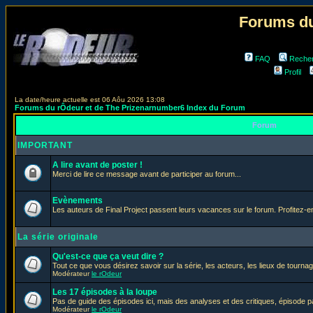
Forums du
FAQ
Reche
Profil
La date/heure actuelle est 06 Aôu 2026 13:08
Forums du rÔdeur et de The Prizenarnumber6 Index du Forum
Forum
IMPORTANT
A lire avant de poster !
Merci de lire ce message avant de participer au forum...
Evènements
Les auteurs de Final Project passent leurs vacances sur le forum. Profitez-
La série originale
Qu'est-ce que ça veut dire ?
Tout ce que vous désirez savoir sur la série, les acteurs, les lieux de tournag
Modérateur
le rOdeur
Les 17 épisodes à la loupe
Pas de guide des épisodes ici, mais des analyses et des critiques, épisode p
Modérateur
le rOdeur