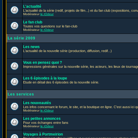
L'actualité
L'actualité de la série (redif, projets de film...) et du fan club (expositions, con
Modérateur
le rOdeur
Le fan club
Toutes vos questions sur le fan-club
Modérateur
le rOdeur
La série 2009
Les news
L'actualité de la nouvelle série (production, diffusion, redif...)
Vous en pensez quoi ?
Impressions générales sur la nouvelle série, les acteurs, les lieux de tournage
Les 6 épisodes à la loupe
Etude en détail des 6 épisodes de la nouvelle série.
Les services
Les nouveautés
Les infos concernant le forum, le site, et la boutique en ligne. C'est aussi ic
Modérateur
le rOdeur
Les petites annonces
Pour vos échanges entre fans
Modérateur
le rOdeur
Voyages à Portmeirion