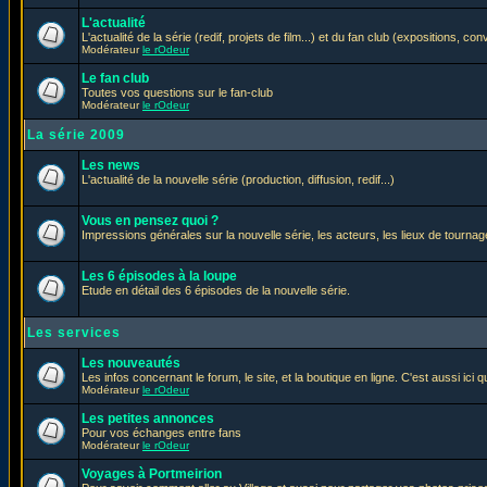
L'actualité
L'actualité de la série (redif, projets de film...) et du fan club (expositions, con
Modérateur
le rOdeur
Le fan club
Toutes vos questions sur le fan-club
Modérateur
le rOdeur
La série 2009
Les news
L'actualité de la nouvelle série (production, diffusion, redif...)
Vous en pensez quoi ?
Impressions générales sur la nouvelle série, les acteurs, les lieux de tournage
Les 6 épisodes à la loupe
Etude en détail des 6 épisodes de la nouvelle série.
Les services
Les nouveautés
Les infos concernant le forum, le site, et la boutique en ligne. C'est aussi ic
Modérateur
le rOdeur
Les petites annonces
Pour vos échanges entre fans
Modérateur
le rOdeur
Voyages à Portmeirion