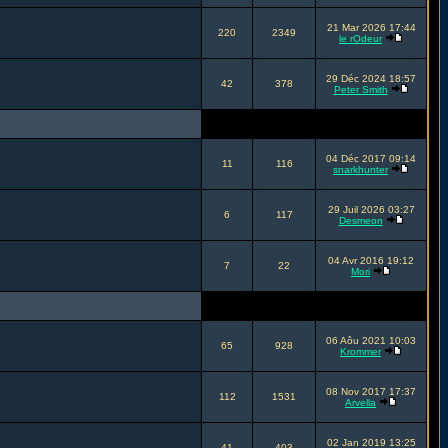
21 Mar 2026 17:44
220
2349
le rOdeur
29 Déc 2024 18:57
42
378
Peter Smith
04 Déc 2017 09:14
11
116
snarkhunter
29 Juil 2026 03:27
6
117
Desmeon
04 Avr 2016 19:12
7
22
Mori
06 Aôu 2021 10:03
65
928
Krommer
08 Nov 2017 17:37
112
1531
Arvella
02 Jan 2019 13:25
41
403