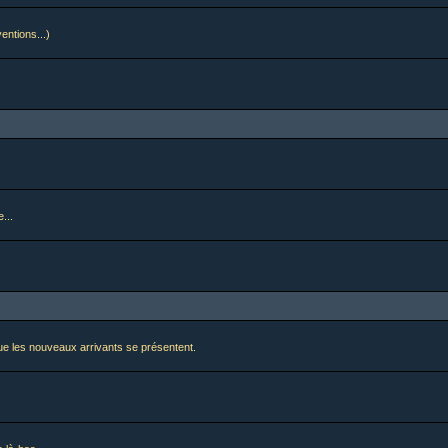
ventions...)
...
i que les nouveaux arrivants se présentent.