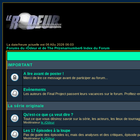
La date/heure actuelle est 06 Aôu 2026 06:03
Forums du rÔdeur et de The Prizenarnumber6 Index du Forum
IMPORTANT
A lire avant de poster !
Merci de lire ce message avant de participer au forum...
Evènements
Les auteurs de Final Project passent leurs vacances sur le forum. Profitez-
La série originale
Qu'est-ce que ça veut dire ?
Tout ce que vous désirez savoir sur la série, les acteurs, les lieux de tournag
Modérateur
le rOdeur
Les 17 épisodes à la loupe
Pas de guide des épisodes ici, mais des analyses et des critiques, épisode p
Modérateur
le rOdeur