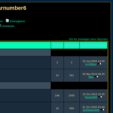
narnumber6
urs
S'enregistrer
Connexion
Voir les messages sans réponses
Sujets
Messages
Derniers Messages
02 Juil 2005 14:09
2
2
le rOdeur
09 Mai 2016 08:25
14
161
Mori
15 Oct 2023 10:25
148
2365
General59
31 Oct 2020 20:49
19
958
SuFlanker33K