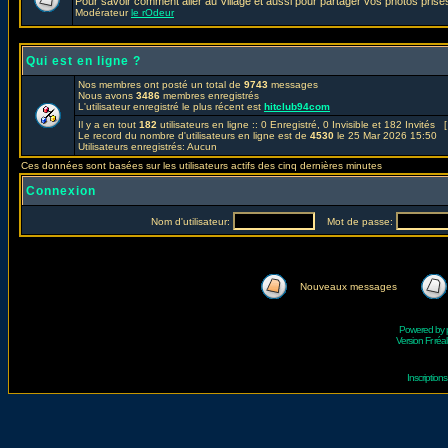
Pour savoir comment aller au Village et aussi pour partager vos photos prises
Modérateur
le rOdeur
Qui est en ligne ?
Nos membres ont posté un total de
9743
messages
Nous avons
3486
membres enregistrés
L'utilisateur enregistré le plus récent est
hitclub94com
Il y a en tout
182
utilisateurs en ligne :: 0 Enregistré, 0 Invisible et 182 Invités 
Le record du nombre d'utilisateurs en ligne est de
4530
le 25 Mar 2026 15:50
Utilisateurs enregistrés: Aucun
Ces données sont basées sur les utilisateurs actifs des cinq dernières minutes
Connexion
Nom d'utilisateur:
Mot de passe:
Nouveaux messages
Powered by
Version Fr réal
Inscriptio