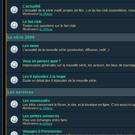
L'actualité
L'actualité de la série (redif, projets de film...) et du fan club (expositions, con
Modérateur
le rOdeur
Le fan club
Toutes vos questions sur le fan-club
Modérateur
le rOdeur
La série 2009
Les news
L'actualité de la nouvelle série (production, diffusion, redif...)
Vous en pensez quoi ?
Impressions générales sur la nouvelle série, les acteurs, les lieux de tournage
Les 6 épisodes à la loupe
Etude en détail des 6 épisodes de la nouvelle série.
Les services
Les nouveautés
Les infos concernant le forum, le site, et la boutique en ligne. C'est aussi ic
Modérateur
le rOdeur
Les petites annonces
Pour vos échanges entre fans
Modérateur
le rOdeur
Voyages à Portmeirion