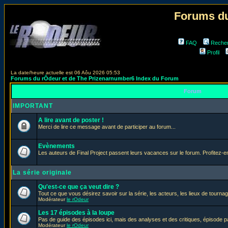
Forums du
FAQ
Reche
Profil
La date/heure actuelle est 06 Aôu 2026 05:53
Forums du rÔdeur et de The Prizenarnumber6 Index du Forum
Forum
IMPORTANT
A lire avant de poster !
Merci de lire ce message avant de participer au forum...
Evènements
Les auteurs de Final Project passent leurs vacances sur le forum. Profitez-
La série originale
Qu'est-ce que ça veut dire ?
Tout ce que vous désirez savoir sur la série, les acteurs, les lieux de tournag
Modérateur
le rOdeur
Les 17 épisodes à la loupe
Pas de guide des épisodes ici, mais des analyses et des critiques, épisode p
Modérateur
le rOdeur