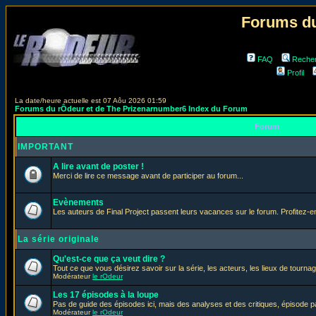
Forums du
FAQ
Reche
Profil
La date/heure actuelle est 07 Aôu 2026 01:59
Forums du rÔdeur et de The Prizenarnumber6 Index du Forum
Forum
IMPORTANT
A lire avant de poster !
Merci de lire ce message avant de participer au forum...
Evènements
Les auteurs de Final Project passent leurs vacances sur le forum. Profitez-
La série originale
Qu'est-ce que ça veut dire ?
Tout ce que vous désirez savoir sur la série, les acteurs, les lieux de tournag
Modérateur
le rOdeur
Les 17 épisodes à la loupe
Pas de guide des épisodes ici, mais des analyses et des critiques, épisode p
Modérateur
le rOdeur