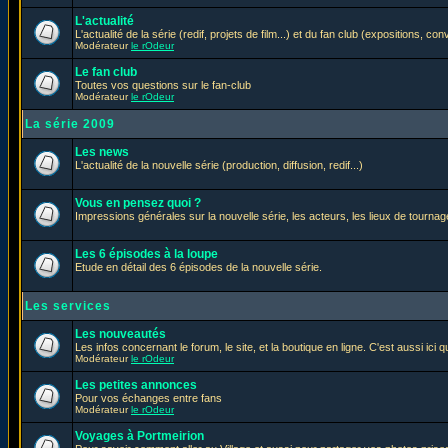
L'actualité
L'actualité de la série (redif, projets de film...) et du fan club (expositions, con
Modérateur
le rOdeur
Le fan club
Toutes vos questions sur le fan-club
Modérateur
le rOdeur
La série 2009
Les news
L'actualité de la nouvelle série (production, diffusion, redif...)
Vous en pensez quoi ?
Impressions générales sur la nouvelle série, les acteurs, les lieux de tournage
Les 6 épisodes à la loupe
Etude en détail des 6 épisodes de la nouvelle série.
Les services
Les nouveautés
Les infos concernant le forum, le site, et la boutique en ligne. C'est aussi ic
Modérateur
le rOdeur
Les petites annonces
Pour vos échanges entre fans
Modérateur
le rOdeur
Voyages à Portmeirion