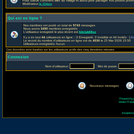
Pour savoir comment aller au Village et aussi pour partager vos photos prises
Modérateur
le rOdeur
Qui est en ligne ?
Nos membres ont posté un total de
9743
messages
Nous avons
3490
membres enregistrés
L'utilisateur enregistré le plus récent est
hitclub68so
Il y a en tout
44
utilisateurs en ligne :: 0 Enregistré, 0 Invisible et 44 Invités [
Ad
Le record du nombre d'utilisateurs en ligne est de
4530
le 25 Mar 2026 15:50
Utilisateurs enregistrés: Aucun
Ces données sont basées sur les utilisateurs actifs des cinq dernières minutes
Connexion
Nom d'utilisateur:
Mot de passe:
Nouveaux messages
Powered by
Version Fr réal
Inscriptio