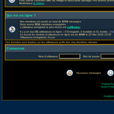
Pour savoir comment aller au Village et aussi pour partager vos photos prises
Modérateur
le rOdeur
Qui est en ligne ?
Nos membres ont posté un total de
9743
messages
Nous avons
3511
membres enregistrés
L'utilisateur enregistré le plus récent est
co88poker
Il y a en tout
51
utilisateurs en ligne :: 0 Enregistré, 0 Invisible et 51 Invités [
Ad
Le record du nombre d'utilisateurs en ligne est de
4530
le 25 Mar 2026 15:50
Utilisateurs enregistrés: Aucun
Ces données sont basées sur les utilisateurs actifs des cinq dernières minutes
Connexion
Nom d'utilisateur:
Mot de passe:
Nouveaux messages
Powered by
Version Fr réal
Inscriptio