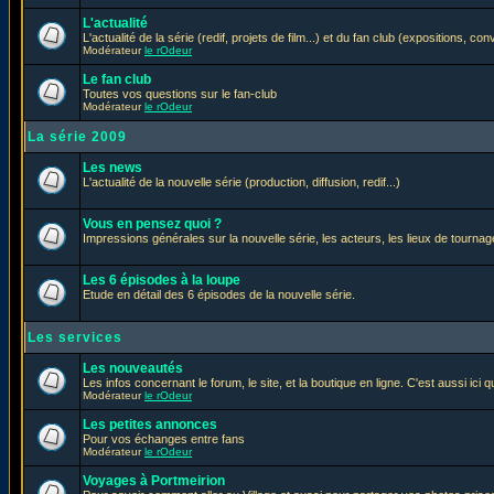
L'actualité
L'actualité de la série (redif, projets de film...) et du fan club (expositions, con
Modérateur
le rOdeur
Le fan club
Toutes vos questions sur le fan-club
Modérateur
le rOdeur
La série 2009
Les news
L'actualité de la nouvelle série (production, diffusion, redif...)
Vous en pensez quoi ?
Impressions générales sur la nouvelle série, les acteurs, les lieux de tournage
Les 6 épisodes à la loupe
Etude en détail des 6 épisodes de la nouvelle série.
Les services
Les nouveautés
Les infos concernant le forum, le site, et la boutique en ligne. C'est aussi ic
Modérateur
le rOdeur
Les petites annonces
Pour vos échanges entre fans
Modérateur
le rOdeur
Voyages à Portmeirion