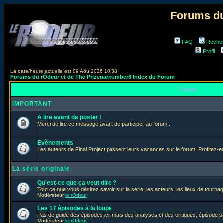
Forums du
FAQ
Reche
Profil
La date/heure actuelle est 09 Aôu 2026 10:38
Forums du rÔdeur et de The Prizenarnumber6 Index du Forum
Forum
IMPORTANT
A lire avant de poster !
Merci de lire ce message avant de participer au forum...
Evènements
Les auteurs de Final Project passent leurs vacances sur le forum. Profitez-
La série originale
Qu'est-ce que ça veut dire ?
Tout ce que vous désirez savoir sur la série, les acteurs, les lieux de tournag
Modérateur
le rOdeur
Les 17 épisodes à la loupe
Pas de guide des épisodes ici, mais des analyses et des critiques, épisode p
Modérateur
le rOdeur