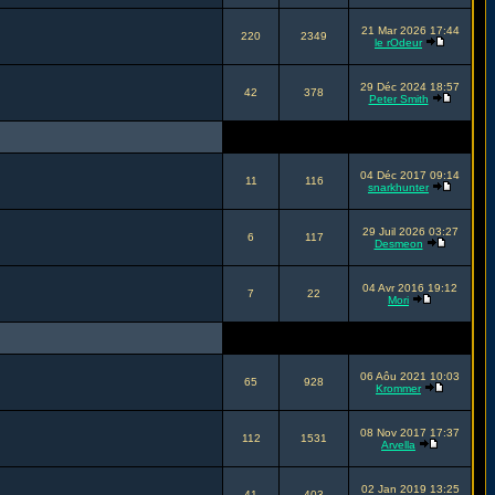
21 Mar 2026 17:44
220
2349
le rOdeur
29 Déc 2024 18:57
42
378
Peter Smith
04 Déc 2017 09:14
11
116
snarkhunter
29 Juil 2026 03:27
6
117
Desmeon
04 Avr 2016 19:12
7
22
Mori
06 Aôu 2021 10:03
65
928
Krommer
08 Nov 2017 17:37
112
1531
Arvella
02 Jan 2019 13:25
41
403