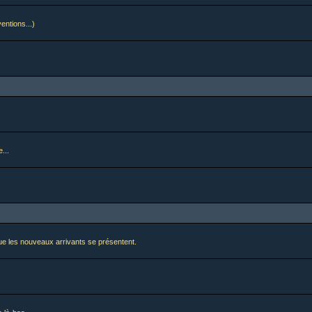
ventions...)
...
i que les nouveaux arrivants se présentent.