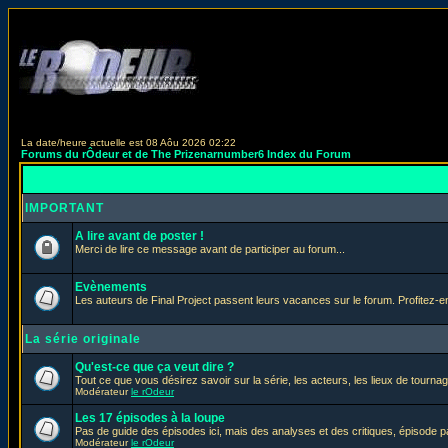
La date/heure actuelle est 08 Aôu 2026 02:22
Forums du rÔdeur et de The Prizenarnumber6 Index du Forum
IMPORTANT
A lire avant de poster !
Merci de lire ce message avant de participer au forum...
Evènements
Les auteurs de Final Project passent leurs vacances sur le forum. Profitez-
La série originale
Qu'est-ce que ça veut dire ?
Tout ce que vous désirez savoir sur la série, les acteurs, les lieux de tournag
Modérateur
le rOdeur
Les 17 épisodes à la loupe
Pas de guide des épisodes ici, mais des analyses et des critiques, épisode p
Modérateur
le rOdeur