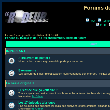
Forums du
FAQ
Reche
Profil
La date/heure actuelle est 06 Aôu 2026 10:43
Forums du rÔdeur et de The Prizenarnumber6 Index du Forum
Forum
IMPORTANT
A lire avant de poster !
Merci de lire ce message avant de participer au forum...
Evènements
Les auteurs de Final Project passent leurs vacances sur le forum. Profitez-
La série originale
Qu'est-ce que ça veut dire ?
Tout ce que vous désirez savoir sur la série, les acteurs, les lieux de tournag
Modérateur
le rOdeur
Les 17 épisodes à la loupe
Pas de guide des épisodes ici, mais des analyses et des critiques, épisode p
Modérateur
le rOdeur