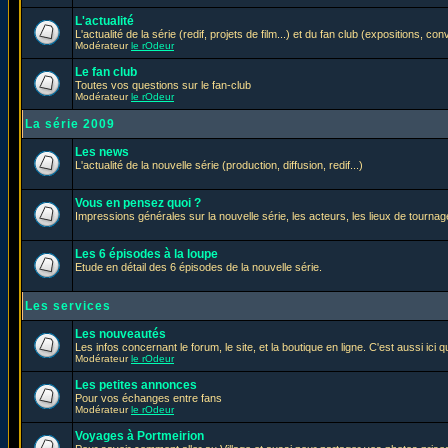
L'actualité
L'actualité de la série (redif, projets de film...) et du fan club (expositions, con
Modérateur
le rOdeur
Le fan club
Toutes vos questions sur le fan-club
Modérateur
le rOdeur
La série 2009
Les news
L'actualité de la nouvelle série (production, diffusion, redif...)
Vous en pensez quoi ?
Impressions générales sur la nouvelle série, les acteurs, les lieux de tournage
Les 6 épisodes à la loupe
Etude en détail des 6 épisodes de la nouvelle série.
Les services
Les nouveautés
Les infos concernant le forum, le site, et la boutique en ligne. C'est aussi ic
Modérateur
le rOdeur
Les petites annonces
Pour vos échanges entre fans
Modérateur
le rOdeur
Voyages à Portmeirion