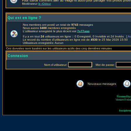
Pour savoir comment aller au Village et aussi pour partager vos photos prises
Modérateur
le rOdeur
Qui est en ligne ?
Nos membres ont posté un total de
9743
messages
Nous avons
3488
membres enregistrés
L'utilisateur enregistré le plus récent est
7c77app
Il y a en tout
24
utilisateurs en ligne :: 0 Enregistré, 0 Invisible et 24 Invités [
Ad
Le record du nombre d'utilisateurs en ligne est de
4530
le 25 Mar 2026 15:50
Utilisateurs enregistrés: Aucun
Ces données sont basées sur les utilisateurs actifs des cinq dernières minutes
Connexion
Nom d'utilisateur:
Mot de passe:
Nouveaux messages
Powered by
Version Fr réal
Inscriptio