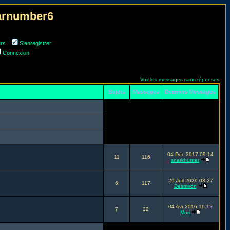
narnumber6
urs
S'enregistrer
Connexion
Voir les messages sans réponses
Sujets
Messages
Derniers Messages
04 Déc 2017 09:14
11
116
snarkhunter
29 Juil 2026 03:27
6
117
Desmeon
04 Avr 2016 19:12
7
22
Mori