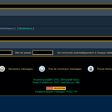
ministrateur
] [
Modérateur
]
Mot de passe:
Se connecter automatiquement à chaque visit
Nouveaux messages
Pas de nouveaux messages
Forum Verrou
Powered by
phpBB
© 2001, 2005 phpBB Group
Version Fr réalisée par :
2037
| Traduction par :
Hélix
Inscriptions bloqués / messages: 74700 / 279