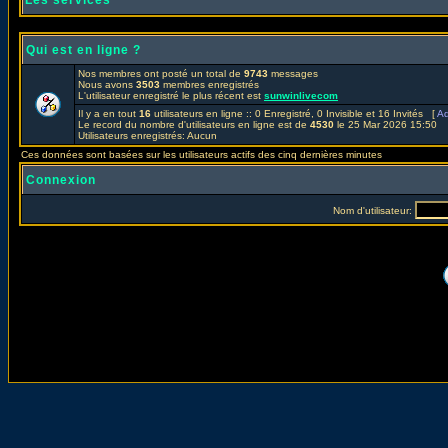
Les services
Qui est en ligne ?
Nos membres ont posté un total de
9743
messages
Nous avons
3503
membres enregistrés
L'utilisateur enregistré le plus récent est
sunwinlivecom
Il y a en tout
16
utilisateurs en ligne :: 0 Enregistré, 0 Invisible et 16 Invités [
Ad
Le record du nombre d'utilisateurs en ligne est de
4530
le 25 Mar 2026 15:50
Utilisateurs enregistrés: Aucun
Ces données sont basées sur les utilisateurs actifs des cinq dernières minutes
Connexion
Nom d'utilisateur: