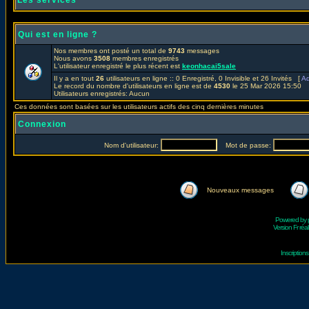
Les services
Qui est en ligne ?
Nos membres ont posté un total de
9743
messages
Nous avons
3508
membres enregistrés
L'utilisateur enregistré le plus récent est
keonhacai5sale
Il y a en tout
26
utilisateurs en ligne :: 0 Enregistré, 0 Invisible et 26 Invités [
Ad
Le record du nombre d'utilisateurs en ligne est de
4530
le 25 Mar 2026 15:50
Utilisateurs enregistrés: Aucun
Ces données sont basées sur les utilisateurs actifs des cinq dernières minutes
Connexion
Nom d'utilisateur:
Mot de passe:
Nouveaux messages
Powered by
Version Fr réal
Inscriptio