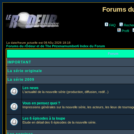
Forums du
FAQ
Reche
Profil
La date/heure actuelle est 08 Aôu 2026 18:16
Forums du rÔdeur et de The Prizenarnumber6 Index du Forum
Forum
IMPORTANT
La série originale
La série 2009
Les news
L'actualité de la nouvelle série (production, diffusion, redif...)
Vous en pensez quoi ?
Impressions générales sur la nouvelle série, les acteurs, les lieux de tournage
Les 6 épisodes à la loupe
Etude en détail des 6 épisodes de la nouvelle série.