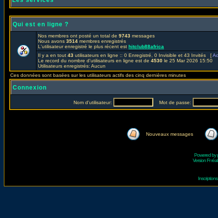
Les services
Qui est en ligne ?
Nos membres ont posté un total de
9743
messages
Nous avons
3514
membres enregistrés
L'utilisateur enregistré le plus récent est
hitclub88africa
Il y a en tout
43
utilisateurs en ligne :: 0 Enregistré, 0 Invisible et 43 Invités [
Ad
Le record du nombre d'utilisateurs en ligne est de
4530
le 25 Mar 2026 15:50
Utilisateurs enregistrés: Aucun
Ces données sont basées sur les utilisateurs actifs des cinq dernières minutes
Connexion
Nom d'utilisateur:
Mot de passe:
Nouveaux messages
Powered by
Version Fr réal
Inscriptio