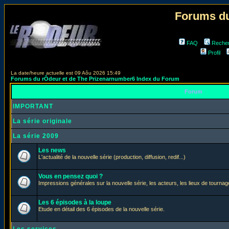
Forums du
FAQ
Reche
Profil
La date/heure actuelle est 09 Aôu 2026 15:49
Forums du rÔdeur et de The Prizenarnumber6 Index du Forum
Forum
IMPORTANT
La série originale
La série 2009
Les news
L'actualité de la nouvelle série (production, diffusion, redif...)
Vous en pensez quoi ?
Impressions générales sur la nouvelle série, les acteurs, les lieux de tournage
Les 6 épisodes à la loupe
Etude en détail des 6 épisodes de la nouvelle série.