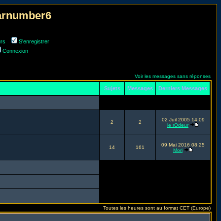
narnumber6
urs
S'enregistrer
Connexion
Voir les messages sans réponses
Sujets
Messages
Derniers Messages
02 Juil 2005 14:09
2
2
le rOdeur
09 Mai 2016 08:25
14
161
Mori
Toutes les heures sont au format CET (Europe)