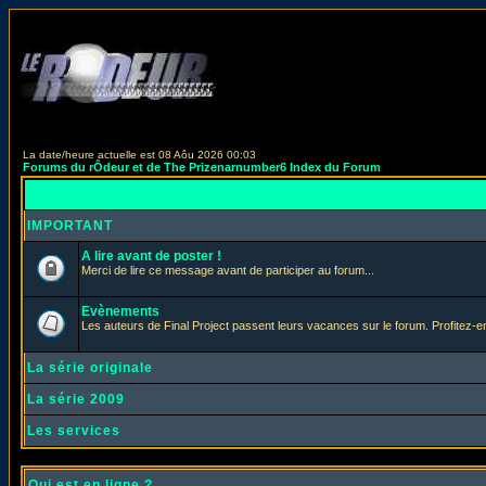
La date/heure actuelle est 08 Aôu 2026 00:03
Forums du rÔdeur et de The Prizenarnumber6 Index du Forum
IMPORTANT
A lire avant de poster !
Merci de lire ce message avant de participer au forum...
Evènements
Les auteurs de Final Project passent leurs vacances sur le forum. Profitez-
La série originale
La série 2009
Les services
Qui est en ligne ?