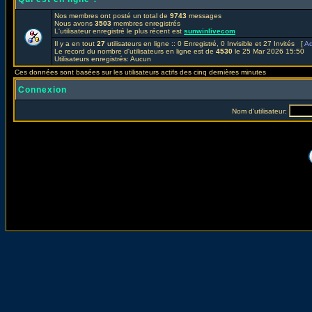
Nos membres ont posté un total de
9743
messages
Nous avons
3503
membres enregistrés
L'utilisateur enregistré le plus récent est
sunwinlivecom
Il y a en tout
27
utilisateurs en ligne :: 0 Enregistré, 0 Invisible et 27 Invités [
Ad
Le record du nombre d'utilisateurs en ligne est de
4530
le 25 Mar 2026 15:50
Utilisateurs enregistrés: Aucun
Ces données sont basées sur les utilisateurs actifs des cinq dernières minutes
Connexion
Nom d'utilisateur: