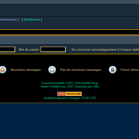
ministrateur
] [
Modérateur
]
Mot de passe:
Se connecter automatiquement à chaque visit
Nouveaux messages
Pas de nouveaux messages
Forum Verrou
Powered by
phpBB
© 2001, 2005 phpBB Group
Version Fr réalisée par :
2037
| Traduction par :
Hélix
Inscriptions bloqués / messages: 74730 / 279