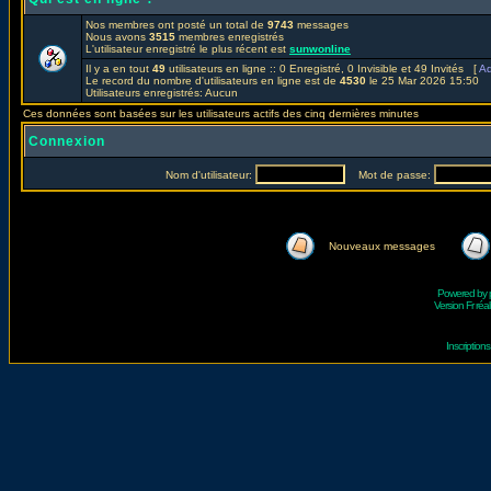
Nos membres ont posté un total de
9743
messages
Nous avons
3515
membres enregistrés
L'utilisateur enregistré le plus récent est
sunwonline
Il y a en tout
49
utilisateurs en ligne :: 0 Enregistré, 0 Invisible et 49 Invités [
Ad
Le record du nombre d'utilisateurs en ligne est de
4530
le 25 Mar 2026 15:50
Utilisateurs enregistrés: Aucun
Ces données sont basées sur les utilisateurs actifs des cinq dernières minutes
Connexion
Nom d'utilisateur:
Mot de passe:
Nouveaux messages
Powered by
Version Fr réal
Inscriptio