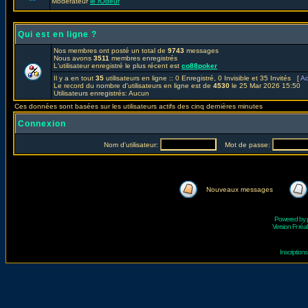
Modérateur
le rOdeur
Qui est en ligne ?
Nos membres ont posté un total de
9743
messages
Nous avons
3511
membres enregistrés
L'utilisateur enregistré le plus récent est
co88poker
Il y a en tout
35
utilisateurs en ligne :: 0 Enregistré, 0 Invisible et 35 Invités [
Ad
Le record du nombre d'utilisateurs en ligne est de
4530
le 25 Mar 2026 15:50
Utilisateurs enregistrés: Aucun
Ces données sont basées sur les utilisateurs actifs des cinq dernières minutes
Connexion
Nom d'utilisateur:
Mot de passe:
Nouveaux messages
Powered by
Version Fr réal
Inscriptio