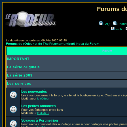
Forums du
FAQ
Reche
Profil
La date/heure actuelle est 09 Aôu 2026 07:48
Forums du rÔdeur et de The Prizenarnumber6 Index du Forum
Forum
IMPORTANT
La série originale
La série 2009
Les services
Les nouveautés
Les infos concernant le forum, le site, et la boutique en ligne. C'est aussi ic
Modérateur
le rOdeur
Les petites annonces
Pour vos échanges entre fans
Modérateur
le rOdeur
Voyages à Portmeirion
Pour savoir comment aller au Village et aussi pour partager vos photos prises