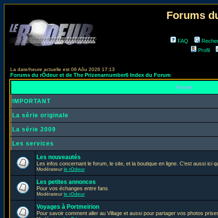
Forums du
FAQ
Reche
Profil
La date/heure actuelle est 06 Aôu 2026 17:13
Forums du rÔdeur et de The Prizenarnumber6 Index du Forum
Forum
IMPORTANT
La série originale
La série 2009
Les services
Les nouveautés
Les infos concernant le forum, le site, et la boutique en ligne. C'est aussi ic
Modérateur
le rOdeur
Les petites annonces
Pour vos échanges entre fans
Modérateur
le rOdeur
Voyages à Portmeirion
Pour savoir comment aller au Village et aussi pour partager vos photos prises