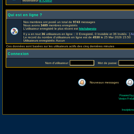
Modérateur
le rOdeur
Qui est en ligne ?
Nos membres ont posté un total de
9743
messages
Nous avons
3489
membres enregistrés
L'utilisateur enregistré le plus récent est
hitclubproio
Il y a en tout
36
utilisateurs en ligne :: 0 Enregistré, 0 Invisible et 36 Invités [
Ad
Le record du nombre d'utilisateurs en ligne est de
4530
le 25 Mar 2026 15:50
Utilisateurs enregistrés: Aucun
Ces données sont basées sur les utilisateurs actifs des cinq dernières minutes
Connexion
Nom d'utilisateur:
Mot de passe:
Nouveaux messages
Powered by
Version Fr réal
Inscriptio