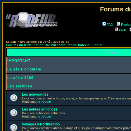
Forums du
FAQ
Reche
Profil
La date/heure actuelle est 06 Aôu 2026 05:44
Forums du rÔdeur et de The Prizenarnumber6 Index du Forum
Forum
IMPORTANT
La série originale
La série 2009
Les services
Les nouveautés
Les infos concernant le forum, le site, et la boutique en ligne. C'est aussi ic
Modérateur
le rOdeur
Les petites annonces
Pour vos échanges entre fans
Modérateur
le rOdeur
Voyages à Portmeirion
Pour savoir comment aller au Village et aussi pour partager vos photos prises