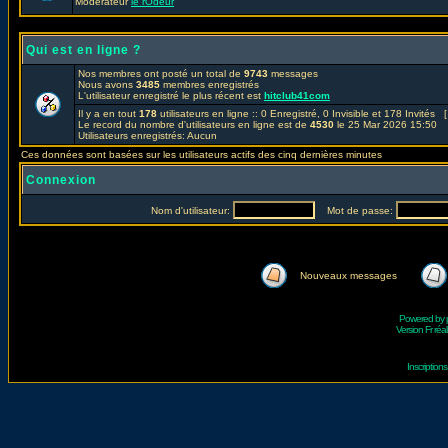
Modérateur
le rOdeur
Qui est en ligne ?
Nos membres ont posté un total de
9743
messages
Nous avons
3485
membres enregistrés
L'utilisateur enregistré le plus récent est
hitclub41com
Il y a en tout
178
utilisateurs en ligne :: 0 Enregistré, 0 Invisible et 178 Invités 
Le record du nombre d'utilisateurs en ligne est de
4530
le 25 Mar 2026 15:50
Utilisateurs enregistrés: Aucun
Ces données sont basées sur les utilisateurs actifs des cinq dernières minutes
Connexion
Nom d'utilisateur:
Mot de passe:
Nouveaux messages
Powered by
Version Fr réal
Inscriptio