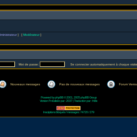
ministrateur
] [
Modérateur
]
Mot de passe:
Se connecter automatiquement à chaque visit
Nouveaux messages
Pas de nouveaux messages
Forum Verrou
Powered by
phpBB
© 2001, 2005 phpBB Group
Version Fr réalisée par :
2037
| Traduction par :
Hélix
Inscriptions bloqués / messages: 74720 / 279