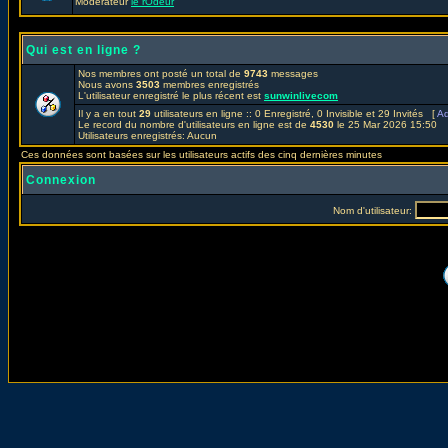
Modérateur
le rOdeur
Qui est en ligne ?
Nos membres ont posté un total de
9743
messages
Nous avons
3503
membres enregistrés
L'utilisateur enregistré le plus récent est
sunwinlivecom
Il y a en tout
29
utilisateurs en ligne :: 0 Enregistré, 0 Invisible et 29 Invités [
Ad
Le record du nombre d'utilisateurs en ligne est de
4530
le 25 Mar 2026 15:50
Utilisateurs enregistrés: Aucun
Ces données sont basées sur les utilisateurs actifs des cinq dernières minutes
Connexion
Nom d'utilisateur: