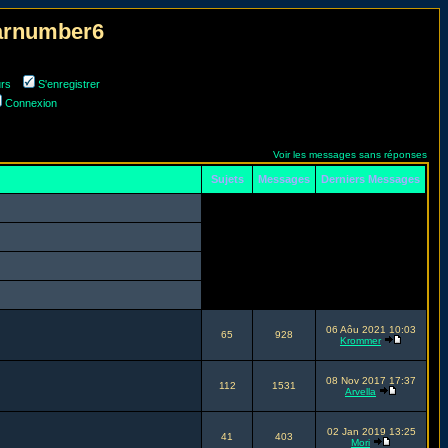
narnumber6
urs
S'enregistrer
Connexion
Voir les messages sans réponses
Sujets
Messages
Derniers Messages
06 Aôu 2021 10:03
65
928
Krommer
08 Nov 2017 17:37
112
1531
Arvella
02 Jan 2019 13:25
41
403
Mori