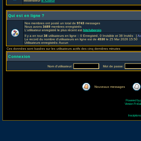
Modérateur
le rOdeur
Qui est en ligne ?
Nos membres ont posté un total de
9743
messages
Nous avons
3489
membres enregistrés
L'utilisateur enregistré le plus récent est
hitclubproio
Il y a en tout
38
utilisateurs en ligne :: 0 Enregistré, 0 Invisible et 38 Invités [
Ad
Le record du nombre d'utilisateurs en ligne est de
4530
le 25 Mar 2026 15:50
Utilisateurs enregistrés: Aucun
Ces données sont basées sur les utilisateurs actifs des cinq dernières minutes
Connexion
Nom d'utilisateur:
Mot de passe:
Nouveaux messages
Powered by
Version Fr réal
Inscriptio