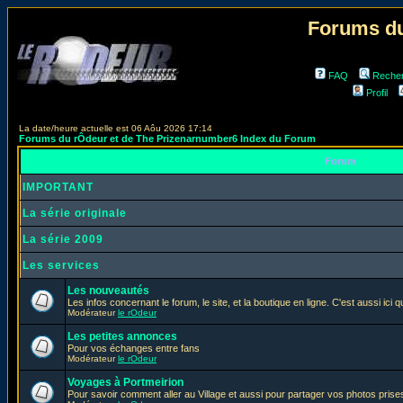
Forums du
FAQ
Reche
Profil
La date/heure actuelle est 06 Aôu 2026 17:14
Forums du rÔdeur et de The Prizenarnumber6 Index du Forum
Forum
IMPORTANT
La série originale
La série 2009
Les services
Les nouveautés
Les infos concernant le forum, le site, et la boutique en ligne. C'est aussi ic
Modérateur
le rOdeur
Les petites annonces
Pour vos échanges entre fans
Modérateur
le rOdeur
Voyages à Portmeirion
Pour savoir comment aller au Village et aussi pour partager vos photos prises