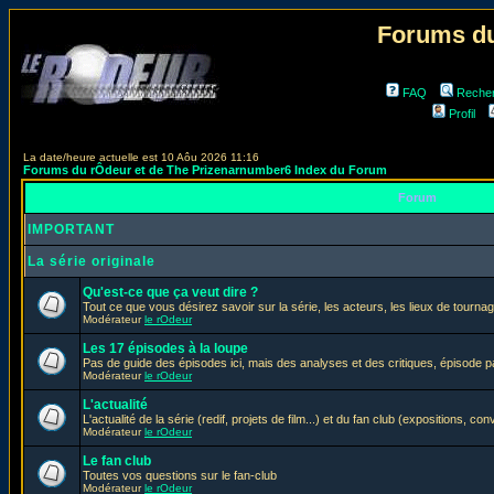
Forums du
FAQ
Reche
Profil
La date/heure actuelle est 10 Aôu 2026 11:16
Forums du rÔdeur et de The Prizenarnumber6 Index du Forum
Forum
IMPORTANT
La série originale
Qu'est-ce que ça veut dire ?
Tout ce que vous désirez savoir sur la série, les acteurs, les lieux de tournag
Modérateur
le rOdeur
Les 17 épisodes à la loupe
Pas de guide des épisodes ici, mais des analyses et des critiques, épisode p
Modérateur
le rOdeur
L'actualité
L'actualité de la série (redif, projets de film...) et du fan club (expositions, con
Modérateur
le rOdeur
Le fan club
Toutes vos questions sur le fan-club
Modérateur
le rOdeur