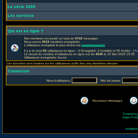
La série 2009
Les services
Qui est en ligne ?
Nos membres ont posté un total de
9743
messages
Nous avons
3519
membres enregistrés
L'utilisateur enregistré le plus récent est
sunwinappapp1
Il y a en tout
55
utilisateurs en ligne :: 0 Enregistré, 0 Invisible et 55 Invités [
Ad
Le record du nombre d'utilisateurs en ligne est de
4530
le 25 Mar 2026 15:50
Utilisateurs enregistrés: Aucun
Ces données sont basées sur les utilisateurs actifs des cinq dernières minutes
Connexion
Nom d'utilisateur:
Mot de passe:
Nouveaux messages
Powered by
Version Fr réal
Inscriptio