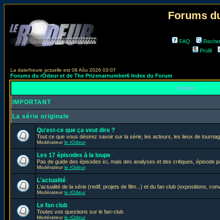
Forums du
FAQ
Reche
Profil
La date/heure actuelle est 08 Aôu 2026 03:07
Forums du rÔdeur et de The Prizenarnumber6 Index du Forum
Forum
IMPORTANT
La série originale
Qu'est-ce que ça veut dire ?
Tout ce que vous désirez savoir sur la série, les acteurs, les lieux de tournag
Modérateur
le rOdeur
Les 17 épisodes à la loupe
Pas de guide des épisodes ici, mais des analyses et des critiques, épisode p
Modérateur
le rOdeur
L'actualité
L'actualité de la série (redif, projets de film...) et du fan club (expositions, con
Modérateur
le rOdeur
Le fan club
Toutes vos questions sur le fan-club
Modérateur
le rOdeur