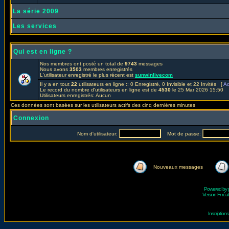
La série 2009
Les services
Qui est en ligne ?
Nos membres ont posté un total de
9743
messages
Nous avons
3503
membres enregistrés
L'utilisateur enregistré le plus récent est
sunwinlivecom
Il y a en tout
22
utilisateurs en ligne :: 0 Enregistré, 0 Invisible et 22 Invités [
Ad
Le record du nombre d'utilisateurs en ligne est de
4530
le 25 Mar 2026 15:50
Utilisateurs enregistrés: Aucun
Ces données sont basées sur les utilisateurs actifs des cinq dernières minutes
Connexion
Nom d'utilisateur:
Mot de passe:
Nouveaux messages
Powered by
Version Fr réal
Inscriptio