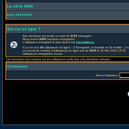
La série 2009
Les services
Qui est en ligne ?
Nos membres ont posté un total de
9743
messages
Nous avons
3499
membres enregistrés
L'utilisateur enregistré le plus récent est
hitclub68soo
Il y a en tout
34
utilisateurs en ligne :: 0 Enregistré, 0 Invisible et 34 Invités [
Ad
Le record du nombre d'utilisateurs en ligne est de
4530
le 25 Mar 2026 15:50
Utilisateurs enregistrés: Aucun
Ces données sont basées sur les utilisateurs actifs des cinq dernières minutes
Connexion
Nom d'utilisateur: