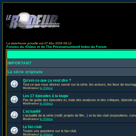
La date/heure actuelle est 07 Aôu 2026 09:12
Forums du rÔdeur et de The Prizenarnumber6 Index du Forum
IMPORTANT
La série originale
Qu'est-ce que ça veut dire ?
Tout ce que vous désirez savoir sur la série, les acteurs, les lieux de tournag
Modérateur
le rOdeur
Les 17 épisodes à la loupe
Pas de guide des épisodes ici, mais des analyses et des critiques, épisode p
Modérateur
le rOdeur
L'actualité
L'actualité de la série (redif, projets de film...) et du fan club (expositions, con
Modérateur
le rOdeur
Le fan club
Toutes vos questions sur le fan-club
Modérateur
le rOdeur