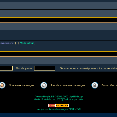
ministrateur
] [
Modérateur
]
Mot de passe:
Se connecter automatiquement à chaque visit
Nouveaux messages
Pas de nouveaux messages
Forum Verrou
Powered by
phpBB
© 2001, 2005 phpBB Group
Version Fr réalisée par :
2037
| Traduction par :
Hélix
Inscriptions bloqués / messages: 74586 / 279