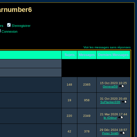
narnumber6
urs
S'enregistrer
Connexion
Voir les messages sans réponses
Sujets
Messages
Derniers Messages
15 Oct 2023 10:25
148
2365
General59
31 Oct 2020 20:49
19
958
SuFlanker33K
21 Mar 2026 17:44
220
2349
le rOdeur
29 Déc 2024 18:57
42
378
Peter Smith