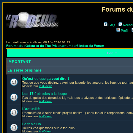
Forums du
FAQ
Reche
Profil
La date/heure actuelle est 08 Aôu 2026 08:23
Forums du rÔdeur et de The Prizenarnumber6 Index du Forum
Forum
IMPORTANT
La série originale
Qu'est-ce que ça veut dire ?
Tout ce que vous désirez savoir sur la série, les acteurs, les lieux de tournag
Modérateur
le rOdeur
Les 17 épisodes à la loupe
Pas de guide des épisodes ici, mais des analyses et des critiques, épisode p
Modérateur
le rOdeur
L'actualité
L'actualité de la série (redif, projets de film...) et du fan club (expositions, con
Modérateur
le rOdeur
Le fan club
Toutes vos questions sur le fan-club
Modérateur
le rOdeur