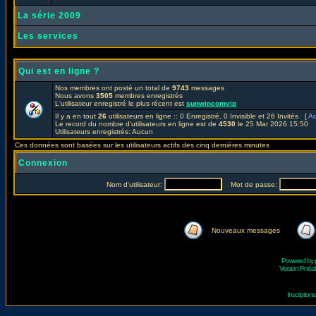
La série 2009
Les services
Qui est en ligne ?
Nos membres ont posté un total de
9743
messages
Nous avons
3505
membres enregistrés
L'utilisateur enregistré le plus récent est
sunwincomvip
Il y a en tout
26
utilisateurs en ligne :: 0 Enregistré, 0 Invisible et 26 Invités [
Ad
Le record du nombre d'utilisateurs en ligne est de
4530
le 25 Mar 2026 15:50
Utilisateurs enregistrés: Aucun
Ces données sont basées sur les utilisateurs actifs des cinq dernières minutes
Connexion
Nom d'utilisateur:
Mot de passe:
Nouveaux messages
Powered by
Version Fr réal
Inscriptio