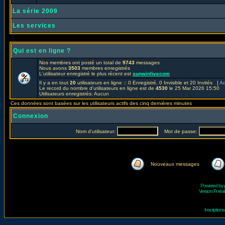
La série 2009
Les services
Qui est en ligne ?
Nos membres ont posté un total de
9743
messages
Nous avons
3503
membres enregistrés
L'utilisateur enregistré le plus récent est
sunwinlivecom
Il y a en tout
20
utilisateurs en ligne :: 0 Enregistré, 0 Invisible et 20 Invités [
Ad
Le record du nombre d'utilisateurs en ligne est de
4530
le 25 Mar 2026 15:50
Utilisateurs enregistrés: Aucun
Ces données sont basées sur les utilisateurs actifs des cinq dernières minutes
Connexion
Nom d'utilisateur:
Mot de passe:
Nouveaux messages
Powered by
Version Fr réal
Inscriptio