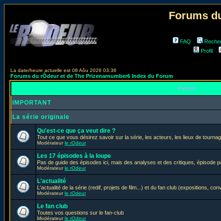
Forums du
FAQ
Reche
Profil
La date/heure actuelle est 08 Aôu 2026 03:36
Forums du rÔdeur et de The Prizenarnumber6 Index du Forum
Forum
IMPORTANT
La série originale
Qu'est-ce que ça veut dire ?
Tout ce que vous désirez savoir sur la série, les acteurs, les lieux de tournag
Modérateur
le rOdeur
Les 17 épisodes à la loupe
Pas de guide des épisodes ici, mais des analyses et des critiques, épisode p
Modérateur
le rOdeur
L'actualité
L'actualité de la série (redif, projets de film...) et du fan club (expositions, con
Modérateur
le rOdeur
Le fan club
Toutes vos questions sur le fan-club
Modérateur
le rOdeur