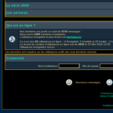
La série 2009
Les services
Qui est en ligne ?
Nos membres ont posté un total de
9743
messages
Nous avons
3489
membres enregistrés
L'utilisateur enregistré le plus récent est
hitclubproio
Il y a en tout
25
utilisateurs en ligne :: 0 Enregistré, 0 Invisible et 25 Invités [
Ad
Le record du nombre d'utilisateurs en ligne est de
4530
le 25 Mar 2026 15:50
Utilisateurs enregistrés: Aucun
Ces données sont basées sur les utilisateurs actifs des cinq dernières minutes
Connexion
Nom d'utilisateur:
Mot de passe:
Nouveaux messages
Powered by
Version Fr réal
Inscriptio