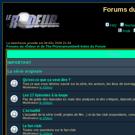
Forums du
FAQ
Reche
Profil
La date/heure actuelle est 06 Aôu 2026 21:34
Forums du rÔdeur et de The Prizenarnumber6 Index du Forum
Forum
IMPORTANT
La série originale
Qu'est-ce que ça veut dire ?
Tout ce que vous désirez savoir sur la série, les acteurs, les lieux de tournag
Modérateur
le rOdeur
Les 17 épisodes à la loupe
Pas de guide des épisodes ici, mais des analyses et des critiques, épisode p
Modérateur
le rOdeur
L'actualité
L'actualité de la série (redif, projets de film...) et du fan club (expositions, con
Modérateur
le rOdeur
Le fan club
Toutes vos questions sur le fan-club
Modérateur
le rOdeur