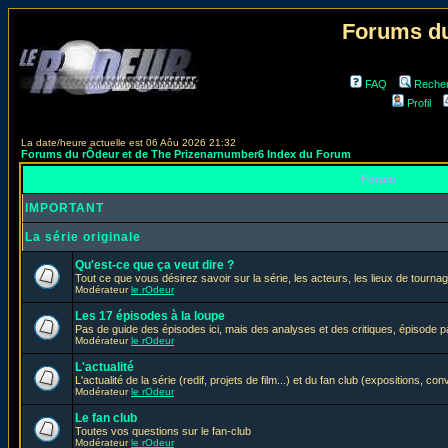
Forums du
FAQ
Reche
Profil
La date/heure actuelle est 06 Aôu 2026 21:32
Forums du rÔdeur et de The Prizenarnumber6 Index du Forum
Forum
IMPORTANT
La série originale
Qu'est-ce que ça veut dire ?
Tout ce que vous désirez savoir sur la série, les acteurs, les lieux de tournag
Modérateur
le rOdeur
Les 17 épisodes à la loupe
Pas de guide des épisodes ici, mais des analyses et des critiques, épisode p
Modérateur
le rOdeur
L'actualité
L'actualité de la série (redif, projets de film...) et du fan club (expositions, con
Modérateur
le rOdeur
Le fan club
Toutes vos questions sur le fan-club
Modérateur
le rOdeur