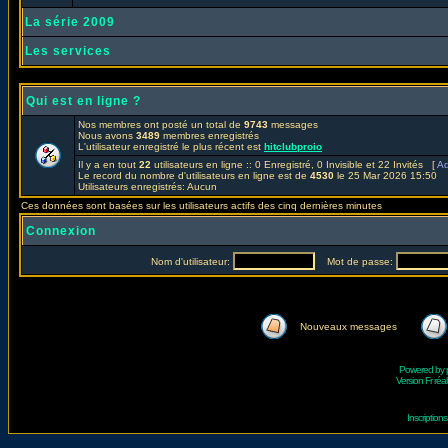
La série 2009
Les services
Qui est en ligne ?
Nos membres ont posté un total de
9743
messages
Nous avons
3489
membres enregistrés
L'utilisateur enregistré le plus récent est
hitclubproio
Il y a en tout
22
utilisateurs en ligne :: 0 Enregistré, 0 Invisible et 22 Invités [
Ad
Le record du nombre d'utilisateurs en ligne est de
4530
le 25 Mar 2026 15:50
Utilisateurs enregistrés: Aucun
Ces données sont basées sur les utilisateurs actifs des cinq dernières minutes
Connexion
Nom d'utilisateur:
Mot de passe:
Nouveaux messages
Powered by
Version Fr réal
Inscriptio