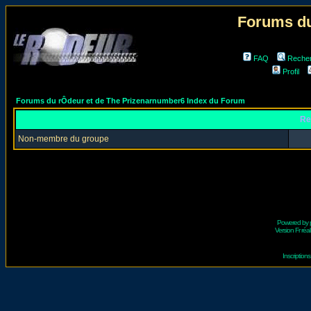
Forums du
FAQ
Reche
Profil
Forums du rÔdeur et de The Prizenarnumber6 Index du Forum
Re
Non-membre du groupe
Powered by
Version Fr réal
Inscriptio