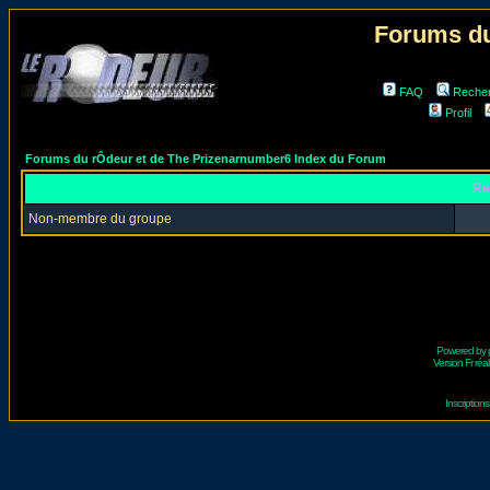
Forums du
FAQ
Reche
Profil
Forums du rÔdeur et de The Prizenarnumber6 Index du Forum
Re
Non-membre du groupe
Powered by
Version Fr réal
Inscriptio