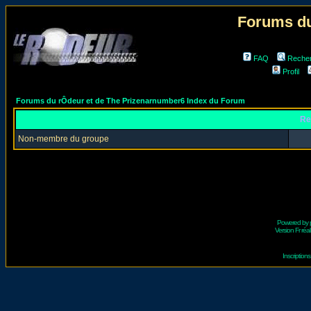
Forums du
FAQ
Reche
Profil
Forums du rÔdeur et de The Prizenarnumber6 Index du Forum
Re
Non-membre du groupe
Powered by
Version Fr réal
Inscriptio