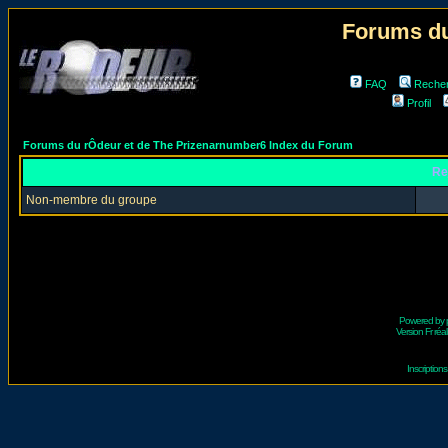
Forums du
FAQ
Reche
Profil
Forums du rÔdeur et de The Prizenarnumber6 Index du Forum
Re
Non-membre du groupe
Powered by
Version Fr réal
Inscriptio