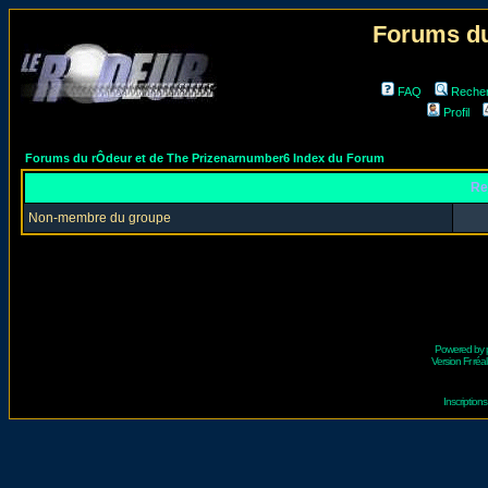
Forums du
FAQ
Reche
Profil
Forums du rÔdeur et de The Prizenarnumber6 Index du Forum
Re
Non-membre du groupe
Powered by
Version Fr réal
Inscriptio