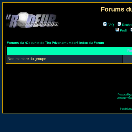
Forums du
FAQ
Reche
Profil
Forums du rÔdeur et de The Prizenarnumber6 Index du Forum
Re
Non-membre du groupe
Powered by
Version Fr réal
Inscriptio