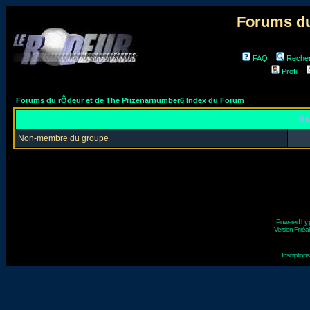
Forums du
FAQ
Reche
Profil
Forums du rÔdeur et de The Prizenarnumber6 Index du Forum
Re
Non-membre du groupe
Powered by
Version Fr réal
Inscriptio