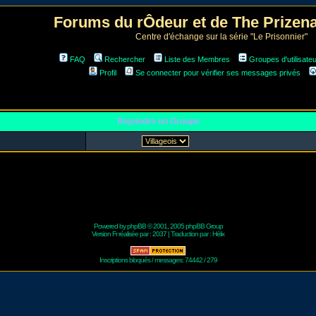
Forums du rÔdeur et de The Prize
Centre d'échange sur la série "Le Prisonnier"
FAQ
Rechercher
Liste des Membres
Groupes d'utilisate
Profil
Se connecter pour vérifier ses messages privés
Rejoindre un Groupe
Powered by
phpBB
© 2001, 2005 phpBB Group
Version Fr réalisée par :
2037
| Traduction par :
Hélix
Inscriptions bloqués / messages: 74442 / 279