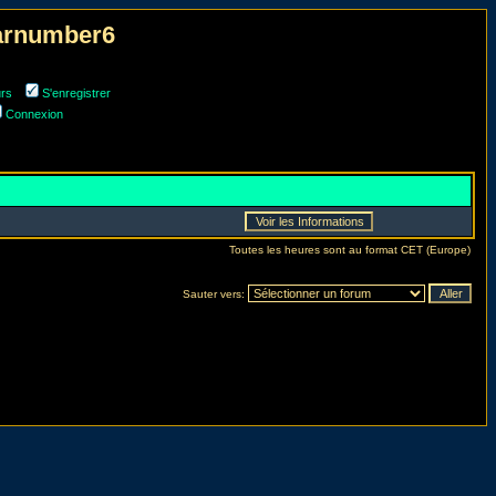
narnumber6
urs
S'enregistrer
Connexion
Toutes les heures sont au format CET (Europe)
Sauter vers: