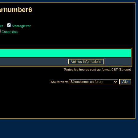
narnumber6
urs
S'enregistrer
Connexion
Toutes les heures sont au format CET (Europe)
Sauter vers: