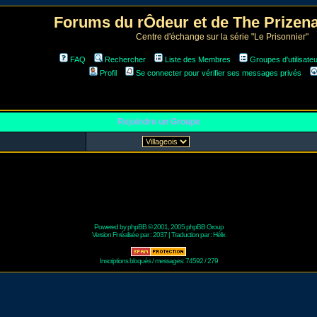
Forums du rÔdeur et de The Prize
Centre d'échange sur la série "Le Prisonnier"
FAQ
Rechercher
Liste des Membres
Groupes d'utilisate
Profil
Se connecter pour vérifier ses messages privés
Rejoindre un Groupe
Powered by
phpBB
© 2001, 2005 phpBB Group
Version Fr réalisée par :
2037
| Traduction par :
Hélix
Inscriptions bloqués / messages: 74592 / 279