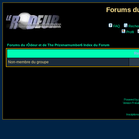
Forums du
FAQ
Reche
Profil
Forums du rÔdeur et de The Prizenarnumber6 Index du Forum
Re
Non-membre du groupe
Powered by
Version Fr réal
Inscriptio