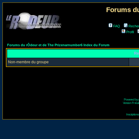
Forums du
FAQ
Reche
Profil
Forums du rÔdeur et de The Prizenarnumber6 Index du Forum
Re
Non-membre du groupe
Powered by
Version Fr réal
Inscriptio