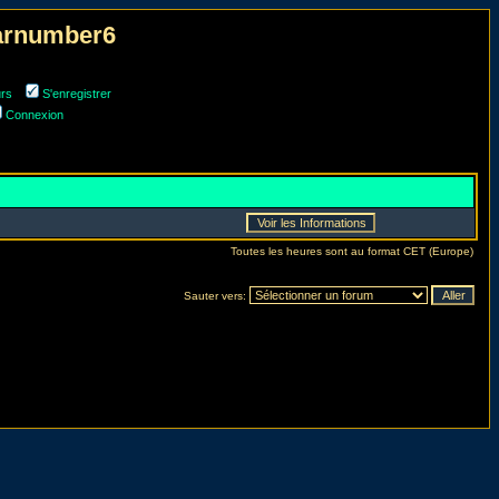
narnumber6
urs
S'enregistrer
Connexion
Toutes les heures sont au format CET (Europe)
Sauter vers: