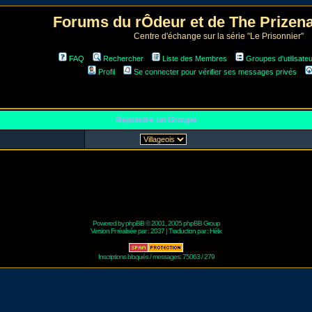
Forums du rÔdeur et de The Prize
Centre d'échange sur la série "Le Prisonnier"
FAQ
Rechercher
Liste des Membres
Groupes d'utilisate
Profil
Se connecter pour vérifier ses messages privés
Rejoindre un Groupe
Powered by
phpBB
© 2001, 2005 phpBB Group
Version Fr réalisée par :
2037
| Traduction par :
Hélix
Inscriptions bloqués / messages: 75063 / 279